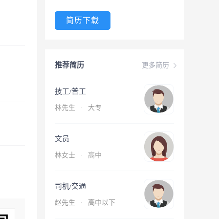
简历下载
推荐简历
更多简历
技工/普工
林先生
·
大专
文员
林女士
·
高中
司机/交通
赵先生
·
高中以下