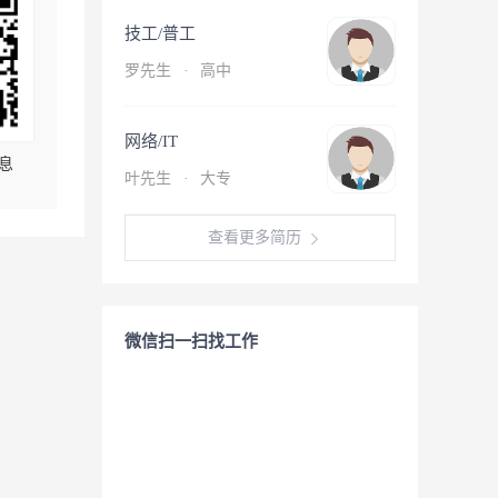
技工/普工
罗先生
·
高中
网络/IT
息
叶先生
·
大专
查看更多简历
微信扫一扫找工作