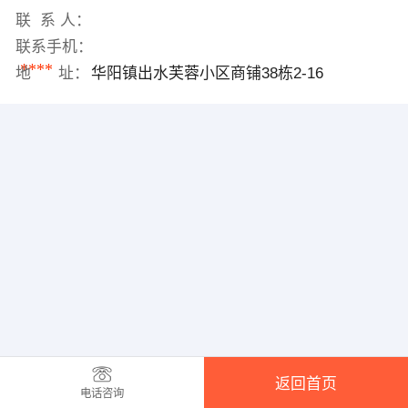
联 系 人：
联系手机：
****
地 址：
华阳镇出水芙蓉小区商铺38栋2-16
返回首页
电话咨询