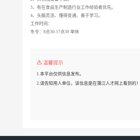
3、有在食品生产制造行业工作经验者优先。
4、头脑灵活、懂得变通、善于学习。
工作时间：
冬令：8点30-17点30 单休
温馨提示
1.本平台仅供信息发布。
2.请告知用人单位，该信息是在蒲江人才网上看到的