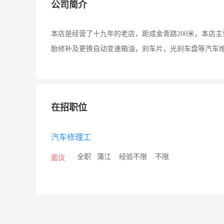
公司简介
本店是经营了十九年的老店，距成金青路200米，本店
胎修补及更换自动变速箱油，刹车片，光刹车盘等汽车
在招职位
汽车修理工
/
全职
/
蒲江
/
经验不限
/
不限
面议