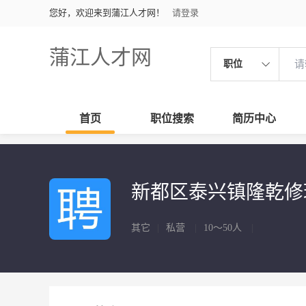
您好，欢迎来到蒲江人才网！
请登录
蒲江人才网
职位
首页
职位搜索
简历中心
新都区泰兴镇隆乾
其它
|
私营
|
10～50人
|