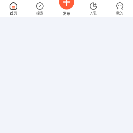
人事专员
面议
首页
搜索
入驻
我的
发布
08-10
性别不限
经验不限
成都晟兴牧业机械有限公司
申请
成都邛崃市羊安工业园区羊纵一路19号
车工
面议
招聘信息
求职简历
08-10
性别不限
经验不限
成都海伦丹能源装备有限公司
申请
成都都江堰蒲阳镇浩旺工业园
营业员
面议
08-10
性别不限
经验不限
四川百益科技信息有限公司
申请
成都蒲江鹤山镇双拥路