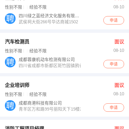
08-10
性别不限
经验不限
四川绿之蓝经济文化服务有限公司
申请
武侯祠大街266号华达商城1502
汽车检测员
面议
08-10
性别不限
经验不限
成都蓉康机动车检测有限公司
申请
四川省成都市新都区斑竹园镇鸦雀口社区斑大路946号
企业培训师
面议
08-10
性别不限
经验不限
成都商港科技有限公司
申请
青羊区万和路99号丽阳天下19楼25号
消防工程项目经理
面议